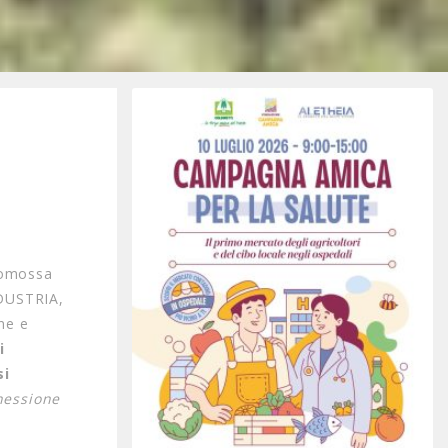
promossa
DUSTRIA,
ne e
i
si
nessione