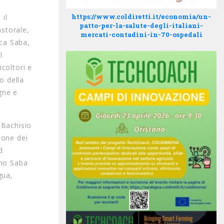
https://www.coldiretti.it/economia/un-
il
patto-per-la-salute-degli-italiani-
storale,
mercati-contadini-in-70-ospedali
uca Saba,
l
coltori e
o della
gne e
 Bachisio
ione dei
d
gono Saba
gua,