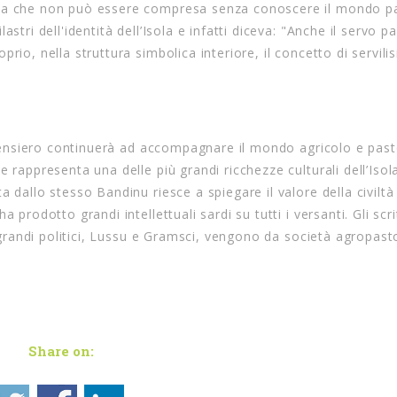
gna che non può essere compresa senza conoscere il mondo pa
stri dell'identità dell’Isola e infatti diceva: "Anche il servo p
rio, nella struttura simbolica interiore, il concetto di servili
o pensiero continuerà ad accompagnare il mondo agricolo e past
 rappresenta una delle più grandi ricchezze culturali dell’Isola
 dallo stesso Bandinu riesce a spiegare il valore della civiltà
prodotto grandi intellettuali sardi su tutti i versanti. Gli scri
i grandi politici, Lussu e Gramsci, vengono da società agropasto
Share on: