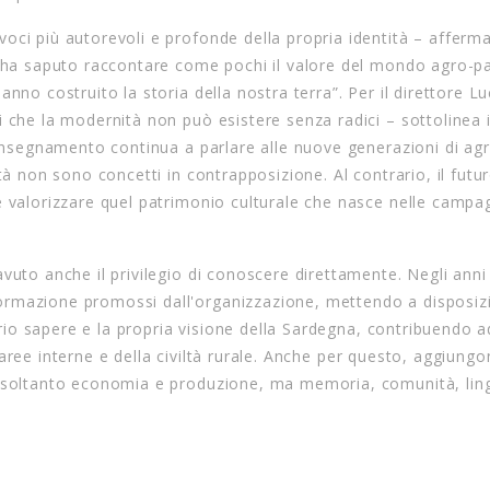
ci più autorevoli e profonde della propria identità – afferma 
– ha saputo raccontare come pochi il valore del mondo agro-pa
nno costruito la storia della nostra terra”. Per il direttore L
 che la modernità non può esistere senza radici – sottolinea i
 insegnamento continua a parlare alle nuove generazioni di agri
tà non sono concetti in contrapposizione. Al contrario, il futur
e valorizzare quel patrimonio culturale che nasce nelle campa
vuto anche il privilegio di conoscere direttamente. Negli anni
ormazione promossi dall'organizzazione, mettendo a disposiz
oprio sapere e la propria visione della Sardegna, contribuendo a
lle aree interne e della civiltà rurale. Anche per questo, aggiun
è soltanto economia e produzione, ma memoria, comunità, lin