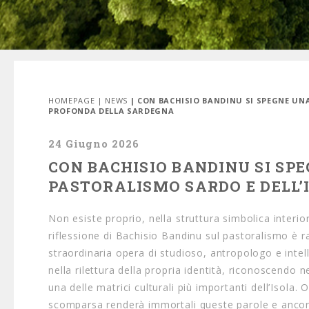
HOMEPAGE
|
NEWS
| CON BACHISIO BANDINU SI SPEGNE UNA
PROFONDA DELLA SARDEGNA
24 Giugno 2026
CON BACHISIO BANDINU SI SPE
PASTORALISMO SARDO E DELL
Non esiste proprio, nella struttura simbolica interio
riflessione di Bachisio Bandinu sul pastoralismo è r
straordinaria opera di studioso, antropologo e int
nella rilettura della propria identità, riconoscendo
una delle matrici culturali più importanti dell’Isola
scomparsa renderà immortali queste parole e ancora 