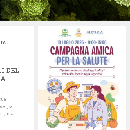
ITÀ
I DEL
NA
ta
sua
rdegna
one, ma