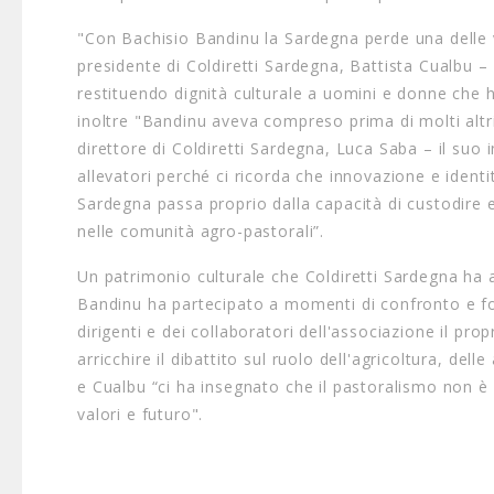
"Con Bachisio Bandinu la Sardegna perde una delle vo
presidente di Coldiretti Sardegna, Battista Cualbu 
restituendo dignità culturale a uomini e donne che ha
inoltre "Bandinu aveva compreso prima di molti altri
direttore di Coldiretti Sardegna, Luca Saba – il suo
allevatori perché ci ricorda che innovazione e identi
Sardegna passa proprio dalla capacità di custodire 
nelle comunità agro-pastorali”.
Un patrimonio culturale che Coldiretti Sardegna ha a
Bandinu ha partecipato a momenti di confronto e f
dirigenti e dei collaboratori dell'associazione il pr
arricchire il dibattito sul ruolo dell'agricoltura, de
e Cualbu “ci ha insegnato che il pastoralismo non 
valori e futuro".