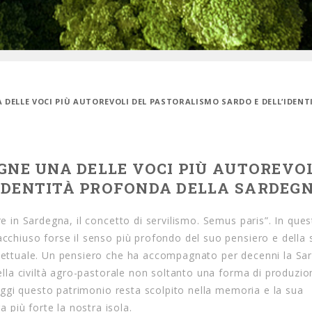
 DELLE VOCI PIÙ AUTOREVOLI DEL PASTORALISMO SARDO E DELL’IDENT
GNE UNA DELLE VOCI PIÙ AUTOREVOL
’IDENTITÀ PROFONDA DELLA SARDEG
re in Sardegna, il concetto di servilismo. Semus paris”. In ques
acchiuso forse il senso più profondo del suo pensiero e della 
ellettuale. Un pensiero che ha accompagnato per decenni la Sa
 nella civiltà agro-pastorale non soltanto una forma di produzi
. Oggi questo patrimonio resta scolpito nella memoria e la sua
più forte la nostra isola.