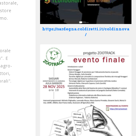
storale,
astore
smo.
https://sardegna.coldiretti.it/coldinnova
/
orale
”. E
 agro-
ttori,
rali".