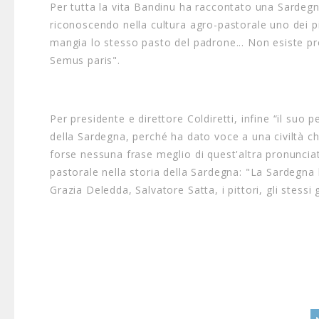
Per tutta la vita Bandinu ha raccontato una Sarde
riconoscendo nella cultura agro-pastorale uno dei pila
mangia lo stesso pasto del padrone... Non esiste prop
Semus paris".
Per presidente e direttore Coldiretti, infine “il su
della Sardegna, perché ha dato voce a una civiltà che
forse nessuna frase meglio di quest'altra pronunciata
pastorale nella storia della Sardegna: "La Sardegna ha 
Grazia Deledda, Salvatore Satta, i pittori, gli stess